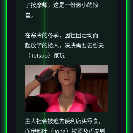
了按摩师。这是一份微小的惊
喜。
在寒冷的冬季，因社团活动而一
起放学的拾人，决决需要去哲夫
（Tetsuo）家玩
主人社会被迫去便利店买零食，
而伊都叶（Itoha）按照及哲夫则