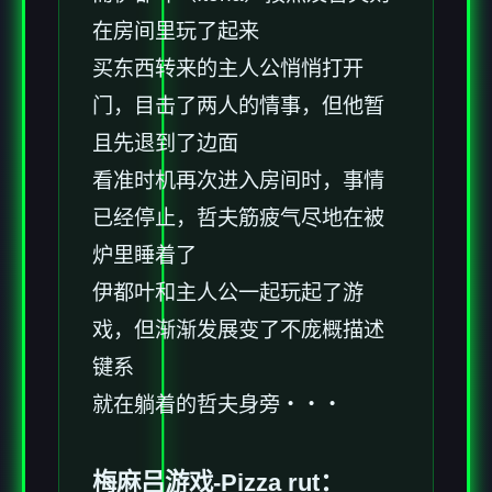
在房间里玩了起来
买东西转来的主人公悄悄打开
门，目击了两人的情事，但他暂
且先退到了边面
看准时机再次进入房间时，事情
已经停止，哲夫筋疲气尽地在被
炉里睡着了
伊都叶和主人公一起玩起了游
戏，但渐渐发展变了不庞概描述
键系
就在躺着的哲夫身旁・・・
梅麻吕游戏-
Pizza rut
：