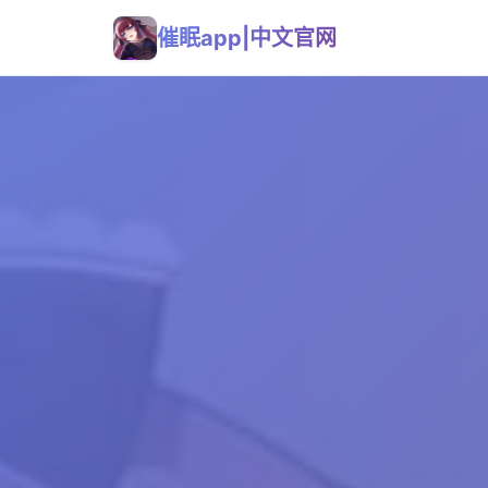
催眠app|中文官网