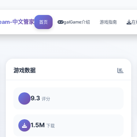
team-中文管家
首页
galGame介绍
游戏指南
在
游戏数据
9.3
评分
1.5M
下载