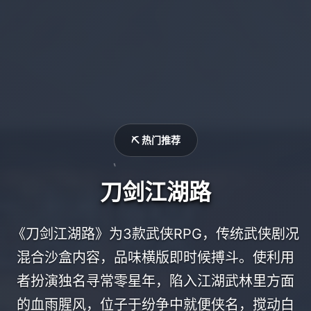
⛏️ 热门推荐
刀剑江湖路
《刀剑江湖路》为3款武侠RPG，传统武侠剧况
混合沙盒内容，品味横版即时候搏斗。使利用
者扮演独名寻常零星年，陷入江湖武林里方面
的血雨腥风，位子于纷争中就便侠名，搅动白