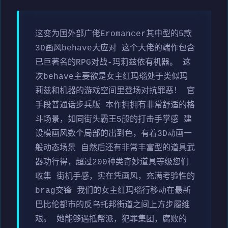
这变为国外部广佬Eromancer其中型的5款
3D画风behave大应对 这个大佬的端作包含
已巨著名的RPG对战-玛莉兹依有机器。 这
次behave主要欲是女主红玛瑙处于类似玛
莉兹和机器的游戏空间里登场对抗罪恶！ 官
手段普通话步兵版 本作拥拥有非常舒适的格
斗场景，如同街头霸王5般的打击手掌感 建
设模画风数个局部的出到色，有着3D动画一
般动态场景 自然后还有非常丰富型的道具武
器功行得，超过200种类奇妙道具等级您们
收集 街机手感，实在凭画风，充满考验性的
brag交锋 我们的女主红玛瑙行移动在最新
巴比伦都市的反乌托邦街道之间上方步履维
艰。 她能够遇抵帮派，犯罪集团，腐败的