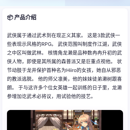
📦 产品介绍
武侠属于通过武术到在现正义其家。 这是3款武侠一
些表现示风格的RPG。 武侠范围叫制度作江湖，武侠
之中区叫做武林。 核情角龙濑是品种数冉冉升初的武
侠人物，即使是其所属的森普派又是巨重点视他。 状
节动肢于龙井保护首种名为Hiiro的女孩，她自从邪恶
的教派逃脱。 他的师父凛美，他的妹妹徒弟濑树跟喜
朗。 于与这许多个位女英雄一起训练的日子里，龙濑
参增加讫武术必将议，用试验他的技艺。