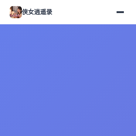
侠女逍遥录