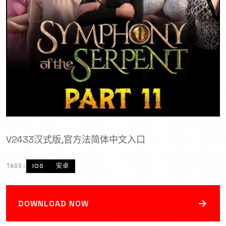
V2433汉式版,官方法简体中文入口
TAGS:
IOS
安卓
→
DOWNLOAD NOW