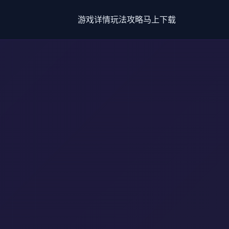
游戏详情
玩法攻略
马上下载