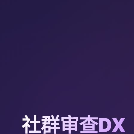
社群审查DX