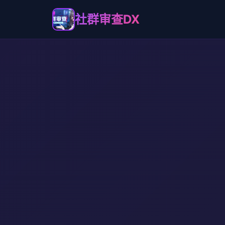
社群审查DX