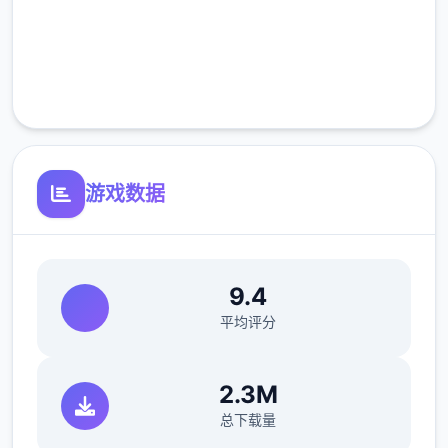
高速安装
为功交付 3 次比萨饼并等待待 3 天。
完全免费
客服支持
游戏数据
在比萨店遇观红发女郎蒂娜。托尼说服你换
9.4
档。Saga franchise有你需要的东西，但接待
平均评分
员不卖给你，推销员卑鄙。独一没有二后约瑟
芬接受了，如果你取复她珍贵式的手机。4分
2.3M
灵巧让你在佐藤先形成的办社会室 拿回他的手
总下载量
机。约瑟芬提议这款踏板车的价格为 1,100 美