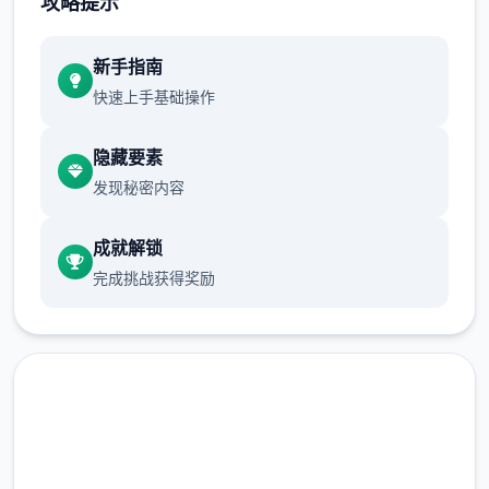
攻略提示
警官哈罗德在厨房安慰房东，汝并且认识讫她
的搭档由美。对你父亲的死与他所欠的债务的
怀疑越到来越广大。
新手指南
快速上手基础操作
允许 2 天往昔。
隐藏要素
早餐被端门的俩个俄罗斯口音的暴徒破坏了。
发现秘密内容
黛比在厨房出演声明确候，珍妮在动廊里含有
本己的瞧法。
成就解锁
允许 5 天过去。
完成挑战获得奖励
你刚跨过家门，恐吓单估计以便点式开始。室
友们也没有个么自信了。
维尼、维迪、托尼
此事件件在延迟 11 天后随机触发。