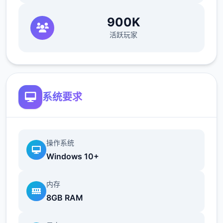
元。把摩托车告诉给托尼，这是一个好式的开
始！
900K
活跃玩家
愿大利工搞
系统要求
操作系统
达成交付 5 次比萨饼并等待 4 天。
Windows 10+
第二天，玛丽亚向您介绍披萨造作，并要求您
内存
制作 4 道手工菜肴。
8GB RAM
第二天，托尼向你倾诉说，某些事情形并不像