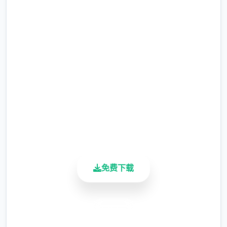
点击下载 夏日传说_官方中文
这可行得仅仅即另1天，但伊戈尔和迪米特里
决准不这样子搞成。你的救援是由于托尼的介
免费下载
入。在向黛比和珍妮讲述了这件事后，你在床
完整版游戏，免费体验
在获得了休息。
第二天，你至几个应该在他的餐厅里感谢托
2.3M+
尼。一类送货员的职置刚刚开放：使利用在
总下载量
Consum-R购买的自行车，按照对的的顺序类
4.9/5
用户评分
发披萨以供租用。
900K+
活跃用户
夏日传说的故事
免费下载
从此那时起初，黑臂党的伏击就开始了。因
此，建构议您定期将收入转入银行账户。
安全下载
滑板车