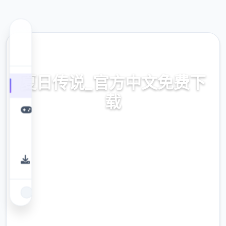
💽 热门推荐
夏日传说_官方中文免费下
载
白送拷贝,官往诀窍,中文版下边载
9.4
评分
2.3M
下载