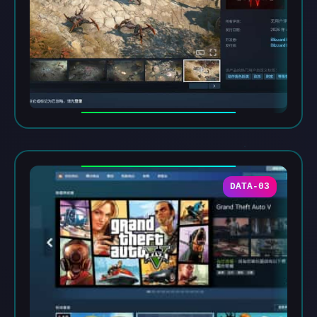
DATA-03