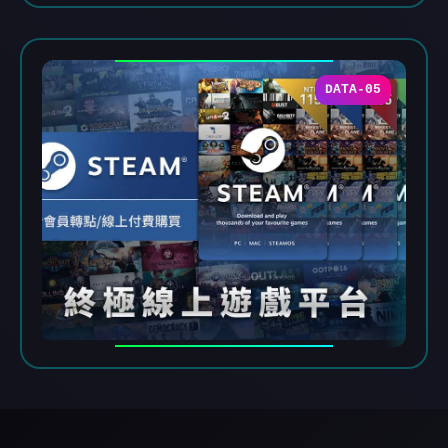
DATA-05