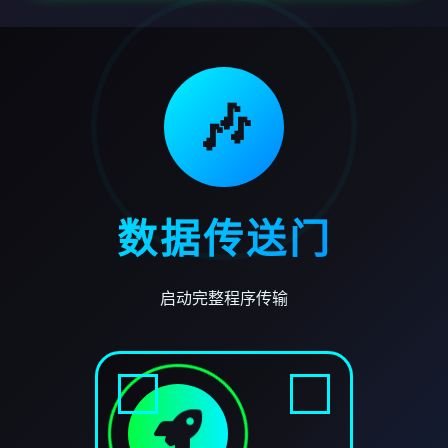
🎶
数据传送门
启动完整程序传输