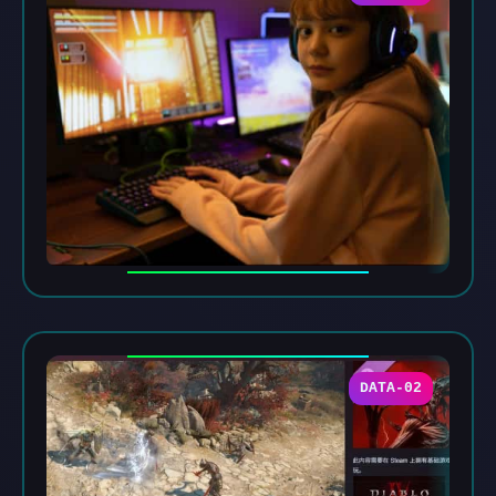
DATA-02