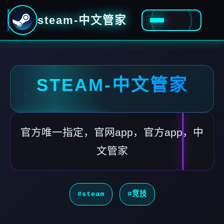
steam-中文管家
STEAM-中文管家
官方唯一指定，官网app，官方app，中
文管家
#steam
#竞技