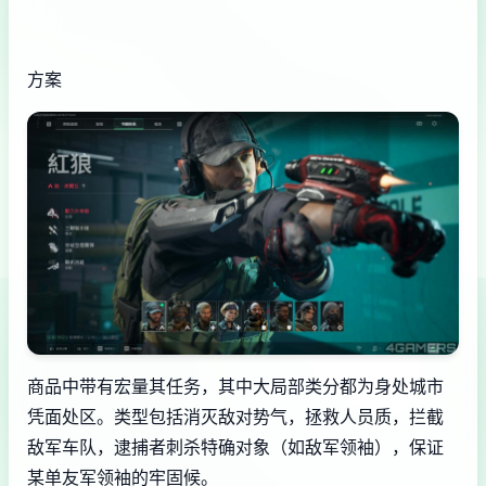
方案
商品中带有宏量其任务，其中大局部类分都为身处城市
凭面处区。类型包括消灭敌对势气，拯救人员质，拦截
敌军车队，逮捕者刺杀特确对象（如敌军领袖），保证
某单友军领袖的牢固候。