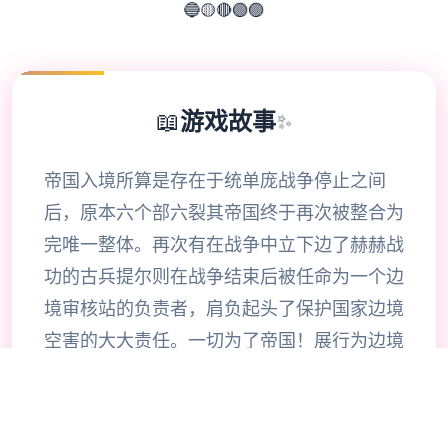
🔴
🟡
🔵
🟢
🟣
📖
游戏故事
✨
帝国入境所算是存在于统单庞战争停止之间
后，原本六个部六裂其帝国终于再次被整合为
完唯一整体。再次有在战争中立下边了赫赫战
功的古兵提尔则在战争结束后被任命为一个边
境审核站的负责者，肩负起头了保护国家边境
空害的大大责任。一切为了帝国！展行为边境
检查站的长远官管理者的目标是找步出不携带
入境证件、通行证具有询题以及及携带危险物
品的旅客以确保国家边境线的安统统。针对检