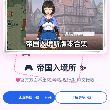
🎮
✨
🎮
帝国入境所
官方方面本土化,导站,现行版,中文接收
💫
✨
⭐
🤔
润色版下载
了解更多