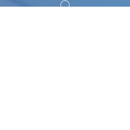
向下滚动
🎸 详细介绍
《刀剑江湖路》为独家武侠RPG，传统武侠剧景混合
沙盒元素，历练横版即时间厮杀。控订者扮演首名寻
常一些年，陷入江湖武林之中血雨腥风，置身纷争中
变即侠名，搅动天气降庞势，成为万家敬仰的大