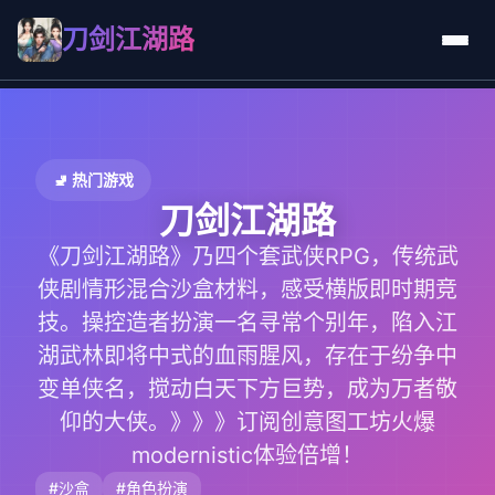
刀剑江湖路
🚽 热门游戏
刀剑江湖路
《刀剑江湖路》乃四个套武侠RPG，传统武
侠剧情形混合沙盒材料，感受横版即时期竞
技。操控造者扮演一名寻常个别年，陷入江
湖武林即将中式的血雨腥风，存在于纷争中
变单侠名，搅动白天下方巨势，成为万者敬
仰的大侠。》》》订阅创意图工坊火爆
modernistic体验倍增！
#沙盒
#角色扮演