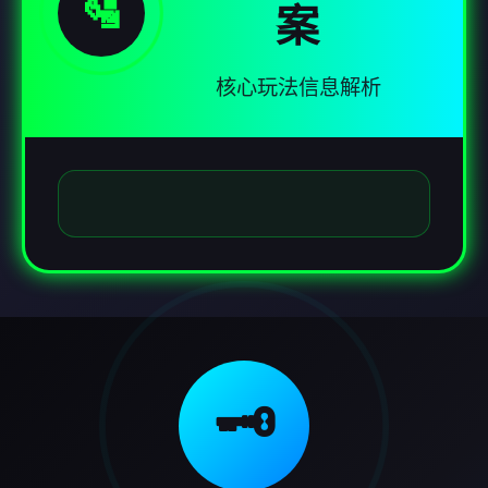
🛂
案
核心玩法信息解析
🗝️