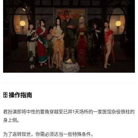
🗄️ 操作指南
君扮演即将中性的要角穿越至已异1天场所的一家医馆杂役铁柱的
身上侧。
为了返转现世，你需必须达当一些特殊条件。