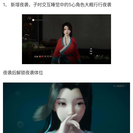
1、 新增夜袭，子时交互睡觉中的5心角色大概行行夜袭
夜袭后解锁夜袭体位