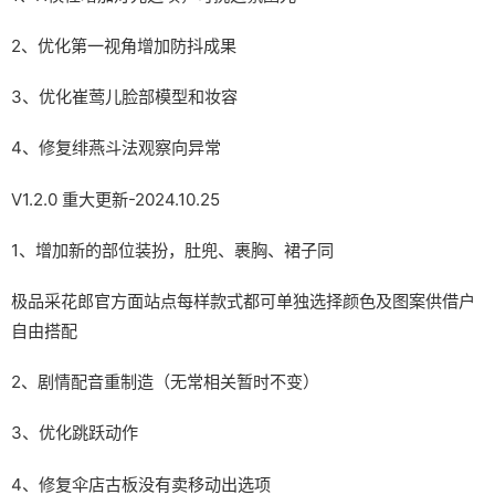
2、优化第一视角增加防抖成果
3、优化崔莺儿脸部模型和妆容
4、修复绯燕斗法观察向异常
V1.2.0 重大更新-2024.10.25
1、增加新的部位装扮，肚兜、裹胸、裙子同
极品采花郎官方面站点每样款式都可单独选择颜色及图案供借户
自由搭配
2、剧情配音重制造（无常相关暂时不变）
3、优化跳跃动作
4、修复伞店古板没有卖移动出选项