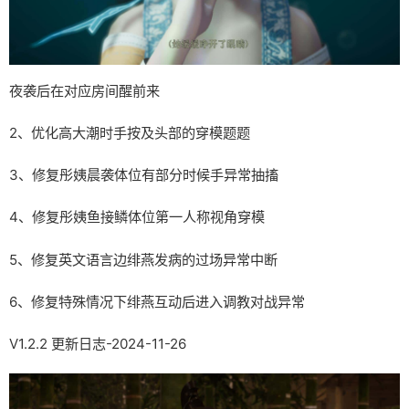
夜袭后在对应房间醒前来
2、优化高大潮时手按及头部的穿模题题
3、修复彤姨晨袭体位有部分时候手异常抽搐
4、修复彤姨鱼接鳞体位第一人称视角穿模
5、修复英文语言边绯燕发病的过场异常中断
6、修复特殊情况下绯燕互动后进入调教对战异常
V1.2.2 更新日志-2024-11-26