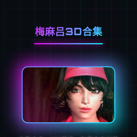
梅麻吕3D合集