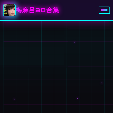
梅麻吕3D合集