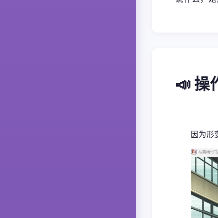
📣 
因为形