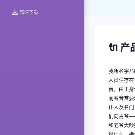
高速下载
🔌 
我所名字乃
人员住存在
音，由于身
而春音首要
仆人及名门
们向古爷—
和老爷大吵
说什么，她