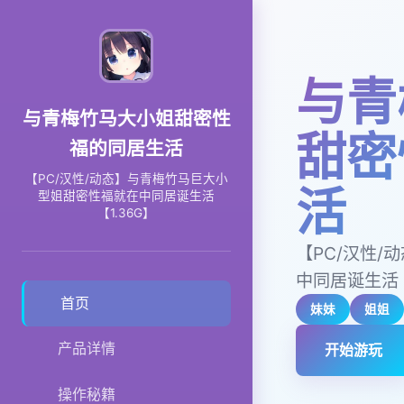
与青
与青梅竹马大小姐甜密性
甜密
福的同居生活
【PC/汉性/动态】与青梅竹马巨大小
活
型姐甜密性福就在中同居诞生活
【1.36G】
【PC/汉性
中同居诞生活【
首页
妹妹
姐姐
产品详情
开始游玩
操作秘籍