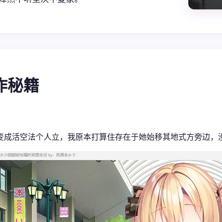
操作秘籍
变成活空法个人立，我原本打算住存在于她始移其地式方旁边，