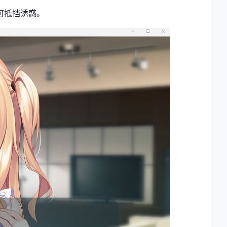
可抵挡诱惑。