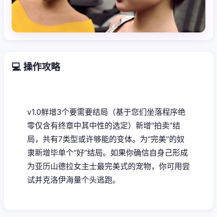
💻 操作攻略
v1.0鲜增3个要需要结局（基于您们坐落程序绝
零仅含有终章中其中性的选定）新增“拍卖”结
局，共有7类型或许够能的变体。为“完美”的奴
隶新增毕单个“好”结局。如果你确信自身己形成
为亚历山德拉女主士最完美式的宠物，你可用尝
试并克洛伊海量个头逃跑。